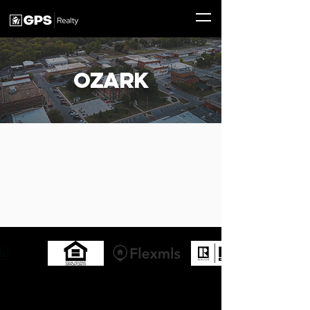
Ozark